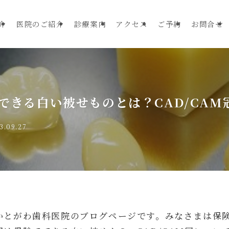
介
医院のご紹介
診療案内
アクセス
ご予約
お問合せ
できる白い被せものとは？CAD/CAM
3.09.27
かとがわ歯科医院のブログページです。みなさまは保