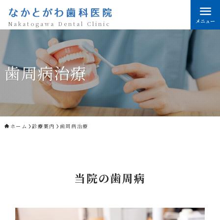
なかとがわ歯科医院
メニュー
Nakatogawa Dental Clinic
歯周病治療
ホーム
診療案内
歯周病治療
当院の
歯周病