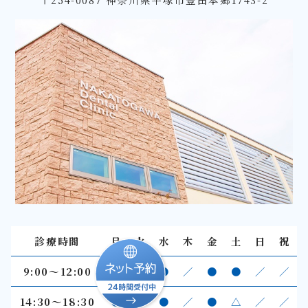
診療時間
月
火
水
木
金
土
日
祝
9:00〜12:00
●
●
●
／
●
●
／
／
14:30～18:30
●
●
●
／
●
△
／
／