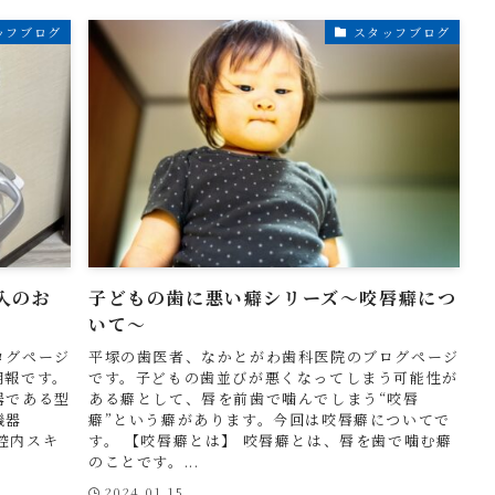
ッフブログ
スタッフブログ
導入のお
子どもの歯に悪い癖シリーズ～咬唇癖につ
いて～
ログページ
平塚の歯医者、なかとがわ歯科医院のブログページ
朗報です。
です。子どもの歯並びが悪くなってしまう可能性が
器である型
ある癖として、唇を前歯で噛んでしまう“咬唇
機器
癖”という癖があります。今回は咬唇癖についてで
口腔内スキ
す。 【咬唇癖とは】 咬唇癖とは、唇を歯で噛む癖
のことです。...
2024.01.15