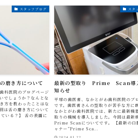
スタッフブログ
スタ
舌の磨き方について
最新の型取り Prime Scan
知らせ
歯科医院のブログページ
いでしょうか？なんとな
平塚の歯医者、なかとがわ歯科医院のブ
き方を教わったことはな
です。歯医者さんの型取りが苦手な方に
回は舌の磨き方について
なかとがわ歯科医院では、新たに最新機
いている？】 舌の表面に
取りの機械を導入しました。今回は最新
Prime Scanについてです。 【最新の
ャナー“Prime Sca...
2024.01.22