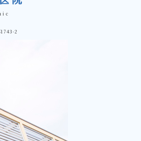
inic
743-2