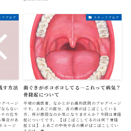
ッフブログ
スタッフブログ
残す方法
歯ぐきがボコボコしてる…これって病気？
骨隆起について
ログページ
平塚の歯医者、なかとがわ歯科医院のブログページ
ばならない
です。上あごの部分、舌の横がぼこぼこしている
ーチの仕方
方、何が原因なのか気になりませんか？今回は骨隆
る場合があ
起についてです。 【ぼこぼこしてるのは何？骨隆
トルージ
起とは】 上あごの中央や舌の横がぼこぼこしてい
るのは、骨...