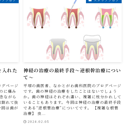
を入れた
神経の治療の最終手段〜逆根幹治療につい
て〜
ログページ
平塚の歯医者、なかとがわ歯科医院のブログページ
のに痛み
です。歯の神経の治療をしたことはないでしょう
念ながら
か。歯の神経はそれぞれ違い、複雑に枝分かれして
然割れて抜
いることもあります。今回は神経の治療の最終手段
今回は歯が
である“逆根管治療”についてです。 【複雑な根管
治療】 虫...
2024.02.05