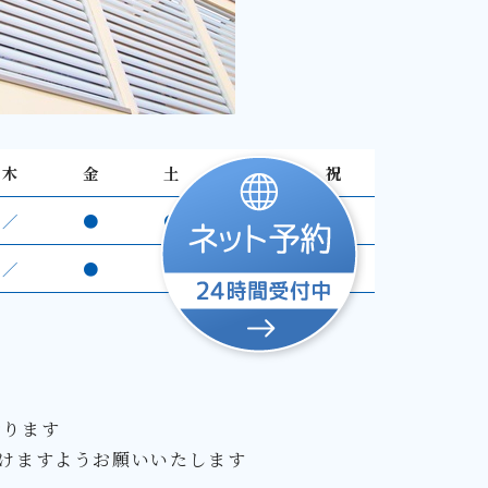
木
金
土
日
祝
／
●
●
／
／
／
●
△
／
／
おります
けますようお願いいたします