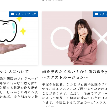
スタッフブログ
スタ
ナンスについて
歯を抜きたくない！むし歯の歯を
～エクストルージョン～
歯科医院のブログページ
非常に有用な治療方法で
平塚の歯医者、なかとがわ歯科医院のブ
と噛める状況を作り出せ
です。歯はいろいろな原因で抜かなけれ
し、しっかりと嚙める状
ことがあります。ただし、治療のアプロ
ければ、また噛めない状
によっては残して健康に噛んでいただけ
ります。今回はそんな方法の一つ“エクス
ョン”に...