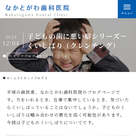
なかとがわ歯科医院
メニュー
Nakatogawa Dental Clinic
子どもの歯に悪い癖シリーズ～
2023
12/04
くいしばり（クレンチング）
スタッフブログ
2023.12.04
ホーム
スタッフブログ
平塚の歯医者、なかとがわ歯科医院のブログページで
す。力をいれるとき、仕事で集中しているとき、気づいた
らくいしばっていることはないでしょうか。子どものく
いしばりは嚙み合わせの悪化を招く可能性があります。
今回は子どものくいしばりについてです。