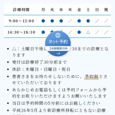
診療時間
月
火
水
木
金
土
日
祝
9:00〜12:00
●
●
●
／
●
●
／
／
14:30～18:30
●
●
●
／
●
△
／
／
△：土曜日午後は14:00～16:30までの診療とな
ります
受付は診療終了30分前まで
休診：木曜日・日曜日・祝日
患者さまをお待たせしないために、
予約制
とさ
せていただいております
あらかじめお電話もしくは予約フォームから予
約をお取りいただけますようお願いいたします
当日は予約時間の5分前にはお越しください
平成26年5月より新診療所移転にともない診療