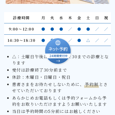
診療時間
月
火
水
木
金
土
日
祝
9:00〜12:00
●
●
●
／
●
●
／
／
14:30～18:30
●
●
●
／
●
△
／
／
△：土曜日午後は14:00～16:30までの診療とな
ります
受付は診療終了30分前まで
休診：木曜日・日曜日・祝日
患者さまをお待たせしないために、
予約制
とさ
せていただいております
あらかじめお電話もしくは予約フォームから予
約をお取りいただけますようお願いいたします
当日は予約時間の5分前にはお越しください