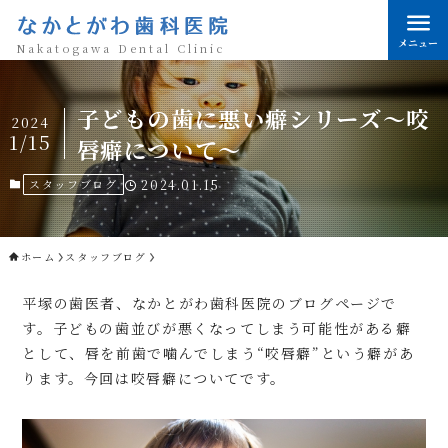
なかとがわ歯科医院
メニュー
Nakatogawa Dental Clinic
子どもの歯に悪い癖シリーズ～咬
2024
1/15
唇癖について～
スタッフブログ
2024.01.15
ホーム
スタッフブログ
平塚の歯医者、なかとがわ歯科医院のブログページで
す。子どもの歯並びが悪くなってしまう可能性がある癖
として、唇を前歯で噛んでしまう“咬唇癖”という癖があ
ります。今回は咬唇癖についてです。