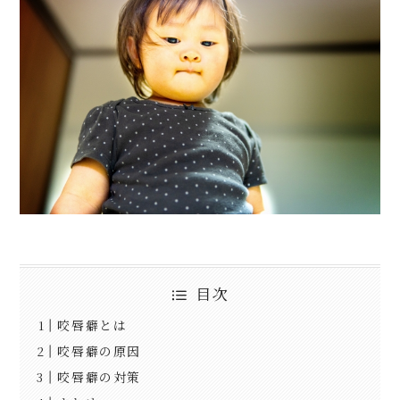
目次
咬唇癖とは
咬唇癖の原因
咬唇癖の対策