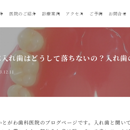
介
医院のご紹介
診療案内
アクセス
ご予約
お問合せ
総入れ歯はどうして落ちないの？入れ歯
3.12.11
かとがわ歯科医院のブログページです。入れ歯と聞い