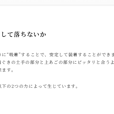
うして落ちないか
きに“吸着”することで、安定して装着することができ
歯ぐきの土手の部分と上あごの部分にピッタリと合うよ
来ます。
以下の2つの力によって生じています。