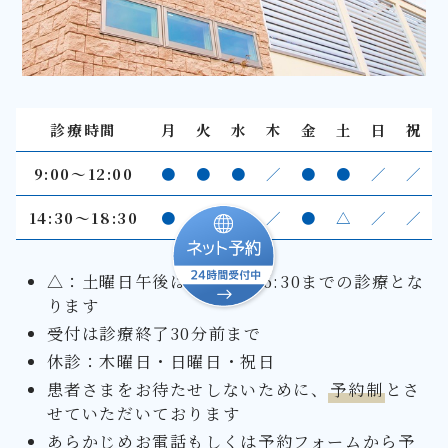
診療時間
月
火
水
木
金
土
日
祝
9:00〜12:00
●
●
●
／
●
●
／
／
14:30～18:30
●
●
●
／
●
△
／
／
△：土曜日午後は14:00～16:30までの診療とな
ります
受付は診療終了30分前まで
休診：木曜日・日曜日・祝日
患者さまをお待たせしないために、
予約制
とさ
せていただいております
あらかじめお電話もしくは予約フォームから予