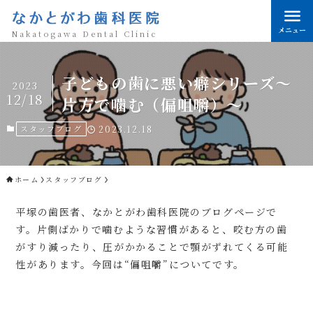
なかとがわ歯科医院
メニュー
Nakatogawa Dental Clinic
子どもの歯に悪い癖シリーズ～
2023
12/18
片方で噛む（偏咀嚼）～
スタッフブログ
2023.12.18
ホーム
スタッフブログ
平塚の歯医者、なかとがわ歯科医院のブログページで
す。片側ばかりで噛むような習慣があると、咬む方の歯
がすり減ったり、圧がかかることで顎がずれてくる可能
性があります。今回は“偏咀嚼”についてです。